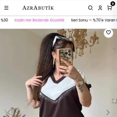
0
 %30
Kadın Her Bedende Güzeldir
Seri Sonu — %70'e Varan Fı
v & İç Giyim
st Giyim
lek
Büyük Beden Bayan Pijama Takım
Büyük Beden Gecelik