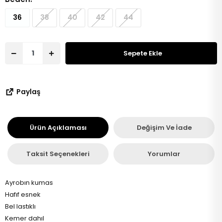
36
38
40
42
44
Sepete Ekle
Paylaş
Ürün Açıklaması
Değişim Ve İade
Taksit Seçenekleri
Yorumlar
Ayrobın kumas
Hafıf esnek
Bel lastıklı
Kemer dahıl