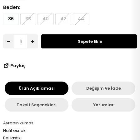
Beden:
36
38
40
42
44
Sepete Ekle
Paylaş
Ürün Açıklaması
Değişim Ve İade
Taksit Seçenekleri
Yorumlar
Ayrobın kumas
Hafıf esnek
Bel lastıklı