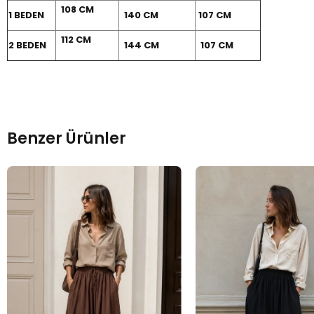
108 CM
1 BEDEN
140 CM
107 CM
112 CM
2 BEDEN
144 CM
107 CM
Benzer Ürünler