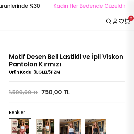
ünlerinde %30
Kadın Her Bedende Güzeldir
0
Motif Desen Beli Lastikli ve İpli Viskon
Pantolon Kırmızı
Ürün Kodu:
3LGLEL5PZM
750,00 TL
1.500,00 TL
Renkler