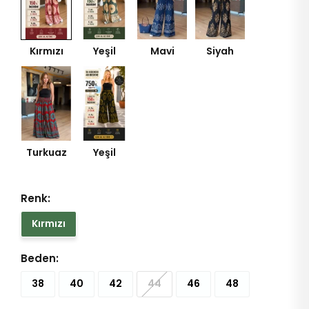
Kırmızı
Yeşil
Mavi
Siyah
Turkuaz
Yeşil
Renk:
Kırmızı
Beden:
38
40
42
44
46
48