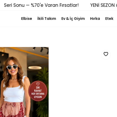
Seri Sonu — %70'e Varan Fırsatlar!
YENİ SEZON ür
Elbise
İkili Takım
Ev & İç Giyim
Hırka
Etek