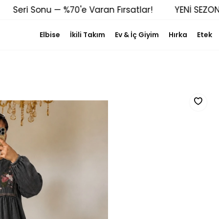
Seri Sonu — %70'e Varan Fırsatlar!
YENİ SEZON 
Elbise
İkili Takım
Ev & İç Giyim
Hırka
Etek