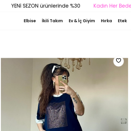
YENİ SEZON ürünlerinde %30
Kadın Her Bedende
Elbise
İkili Takım
Ev & İç Giyim
Hırka
Etek