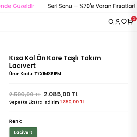
 Güzeldir
Seri Sonu — %70'e Varan Fırsatlar!
0
Kısa Kol Ön Kare Taşlı Takım
Lacıvert
Ürün Kodu:
T7XIM8B1EM
2.085,00 TL
2.500,00 TL
1.850,00 TL
Sepette Ekstra İndirim
Renk:
Lacivert