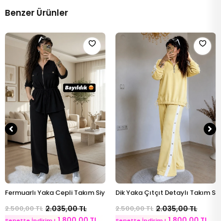
Benzer Ürünler
ve
Fermuarlı Yaka Cepli Takım Siyah
Dik Yaka Çıtçıt Detaylı Takım Sa
Sepete Ekle
Sepete Ekle
2.500,00 TL
2.035,00 TL
2.500,00 TL
2.035,00 TL
1.800,00 TL
1.800,00 TL
Sepette İndirim !
Sepette İndirim !