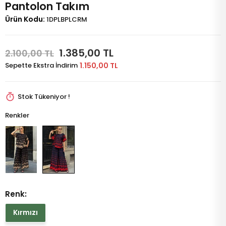
Pantolon Takım
Ürün Kodu:
1DPLBPLCRM
1.385,00 TL
2.100,00 TL
Sepette Ekstra İndirim
1.150,00 TL
Stok Tükeniyor !
Renkler
Renk:
Kırmızı