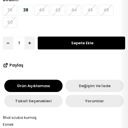
36
38
40
42
44
46
48
50
Sepete Ekle
Paylaş
Ürün Açıklaması
Değişim Ve İade
Taksit Seçenekleri
Yorumlar
İthal scuba kumaş
Esnek