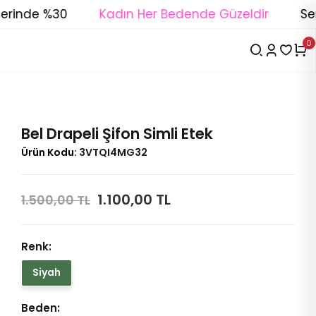
inde %30
Kadın Her Bedende Güzeldir
Seri S
0
Bel Drapeli Şifon Simli Etek
Ürün Kodu:
3VTQI4MG32
1.100,00 TL
1.500,00 TL
Renk:
Siyah
Beden: