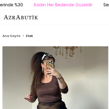
inde %30
Kadın Her Bedende Güzeldir
Seri S
Ana Sayfa
Etek