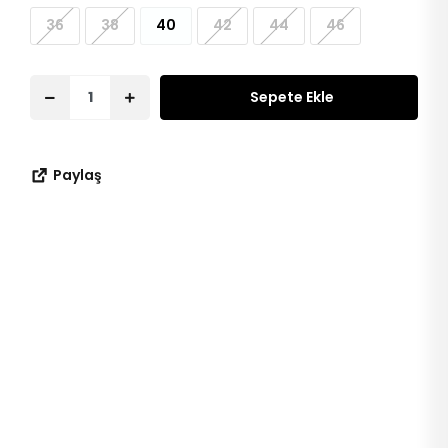
36
38
40
42
44
46
Sepete Ekle
Paylaş