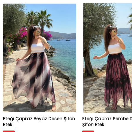
Eteği Çapraz Beyaz Desen Şifon
Eteği Çapraz Pembe 
Sepete Ekle
Sepete Ekle
Etek
Şifon Etek