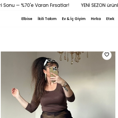
onu — %70'e Varan Fırsatlar!
YENİ SEZON ürünler
Elbise
İkili Takım
Ev & İç Giyim
Hırka
Etek