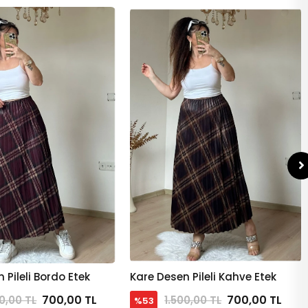
 Pileli Bordo Etek
Kare Desen Pileli Kahve Etek
Sepete Ekle
Sepete Ekle
700,00 TL
700,00 TL
00,00 TL
1.500,00 TL
%53