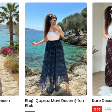
Desen
Eteği Çapraz Mavi Desen Şifon
Kare Desen
Sepete Ekle
Etek
1.5
%53